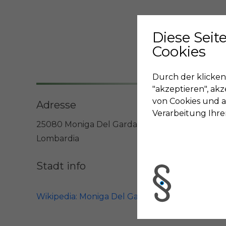
Diese Seit
Cookies
Durch der klicken
"akzeptieren", ak
von Cookies und 
Adresse
Verarbeitung Ihr
25080 Moniga Del Garda
Lombardia
Stadt info
Wikipedia: Moniga Del Garda