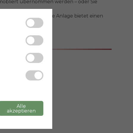
möbliert übernommen werden – oder Sie 
m Preis inbegriffen. Die Anlage bietet einen 
.

Alle
akzeptieren