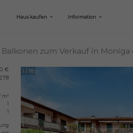
Haus kaufen
Information
Balkonen zum Verkauf in Moniga 
00 €
1 / 18
1278
7 m²
1
1
ung
nung