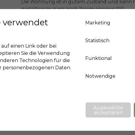
Die Wohnung ist in gutem Zustand und kann 
gestalten sie ganz nach Ihrem eigenen Stil.

Ein privater Stellplatz und ein Kellerraum sind i
e verwendet
Marketing
Gemeinschaftspool und gepflegte Grünflächen
Statistisch
 auf einen Link oder bei
zeptieren Sie die Verwendung
Funktional
anderen Technologien für die
Karta
er personenbezogenen Daten.
Activate functional cookies to show google maps
Notwendige
Augewählte
akzeptieren