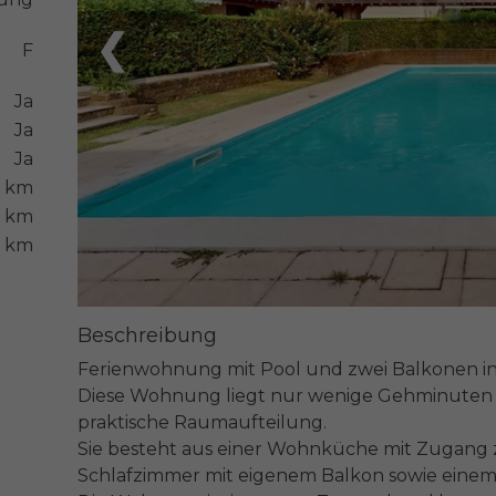
❮
F
Ja
Ja
Ja
 km
8 km
8 km
Beschreibung
Ferienwohnung mit Pool und zwei Balkonen in
Diese Wohnung liegt nur wenige Gehminuten v
praktische Raumaufteilung.

Sie besteht aus einer Wohnküche mit Zugang z
Schlafzimmer mit eigenem Balkon sowie einem