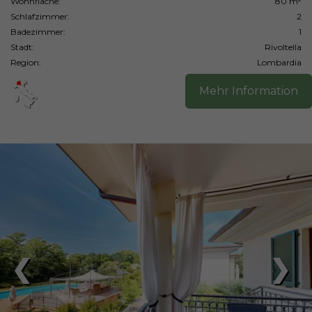
Wohnfläche:
80 m²
Schlafzimmer:
2
Badezimmer:
1
Stadt:
Rivoltella
Region:
Lombardia
Mehr Information
❮
❯