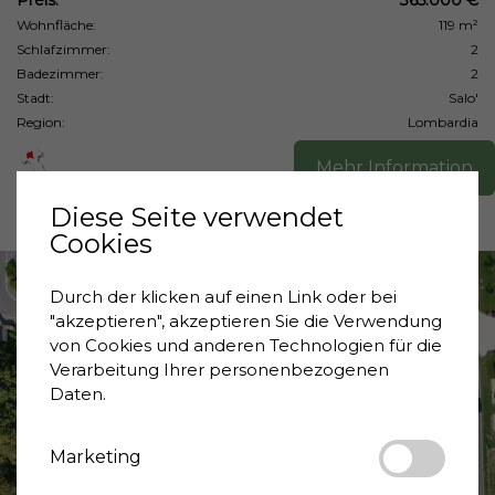
Preis:
365.000 €
Wohnfläche:
119 m²
Schlafzimmer:
2
Badezimmer:
2
Stadt:
Salo'
Region:
Lombardia
Mehr Information
Diese Seite verwendet
Cookies
Durch der klicken auf einen Link oder bei
"akzeptieren", akzeptieren Sie die Verwendung
von Cookies und anderen Technologien für die
Verarbeitung Ihrer personenbezogenen
Daten.
❮
❯
Marketing