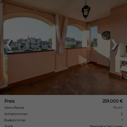
❮
❯
Preis:
259.000 €
Wohnfläche:
75 m²
Schlafzimmer:
2
Badezimmer:
1
Stadt:
Peschiera Del Garda