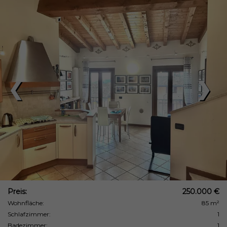
❮
❯
Preis:
250.000 €
Wohnfläche:
85 m²
Schlafzimmer:
1
Badezimmer:
1