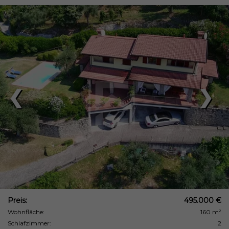
❮
❯
Preis:
495.000 €
Wohnfläche:
160 m²
Schlafzimmer:
2