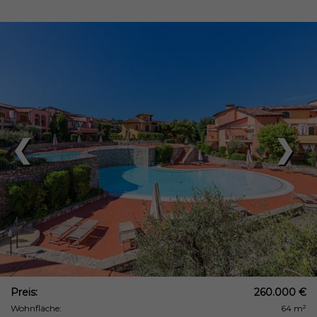
❮
❯
Preis:
260.000 €
Wohnfläche:
64 m²