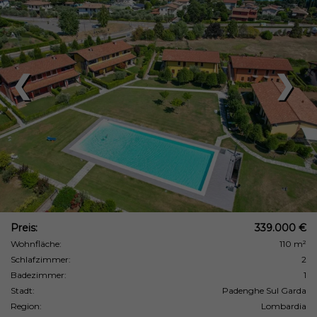
❮
❯
Preis:
339.000 €
Wohnfläche:
110 m²
Schlafzimmer:
2
Badezimmer:
1
Stadt:
Padenghe Sul Garda
Region:
Lombardia