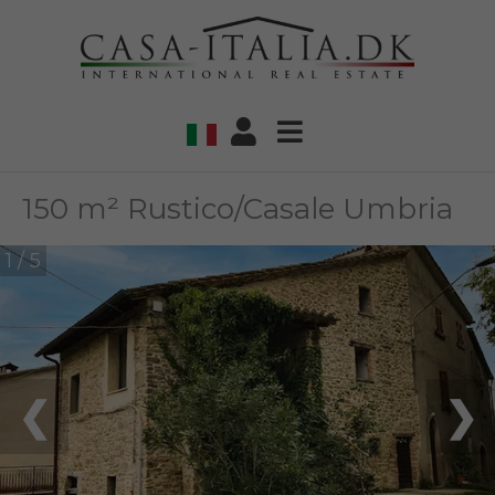
150 m² Rustico/Casale Umbria
1 / 5
❮
❯