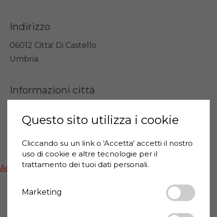
Indirizzo
06012 Citta' Di Castello
Umbria
Informazioni città
Questo sito utilizza i cookie
Wikipedia: Citta' Di Castello
Cliccando su un link o 'Accetta' accetti il ​​nostro
Mappa
uso di cookie e altre tecnologie per il
trattamento dei tuoi dati personali.
Activate functional cookies to show google maps
Marketing
Condividi