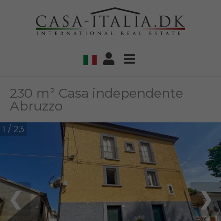
230 m² Casa independente
Abruzzo
1 / 23
❮
❯