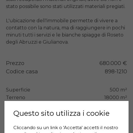
stato possibile sono stati utilizzati materiali pregiati.

L'ubicazione dell'immobile permette di vivere a 
contatto con la natura, ma di raggiungere in pochi 
minuti tutti i servizi e le bianche spiagge di Roseto 
degli Abruzzi e Giulianova.
Prezzo
680.000 €
Codice casa
898-1210
Superficie
500 m²
Terreno
18000 m²
Camere da letto
10
Questo sito utilizza i cookie
Bagni
8
Tipologia
Rustico/Casale
Cliccando su un link o 'Accetta' accetti il ​​nostro