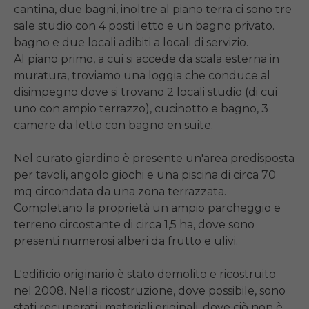
cantina, due bagni, inoltre al piano terra ci sono tre 
sale studio con 4 posti letto e un bagno privato. 
bagno e due locali adibiti a locali di servizio.

Al piano primo, a cui si accede da scala esterna in 
muratura, troviamo una loggia che conduce al 
disimpegno dove si trovano 2 locali studio (di cui 
uno con ampio terrazzo), cucinotto e bagno, 3 
camere da letto con bagno en suite.

Nel curato giardino è presente un'area predisposta 
per tavoli, angolo giochi e una piscina di circa 70 
mq circondata da una zona terrazzata. 
Completano la proprietà un ampio parcheggio e 
terreno circostante di circa 1,5 ha, dove sono 
presenti numerosi alberi da frutto e ulivi.

L'edificio originario è stato demolito e ricostruito 
nel 2008. Nella ricostruzione, dove possibile, sono 
stati recuperati i materiali originali, dove ciò non è 