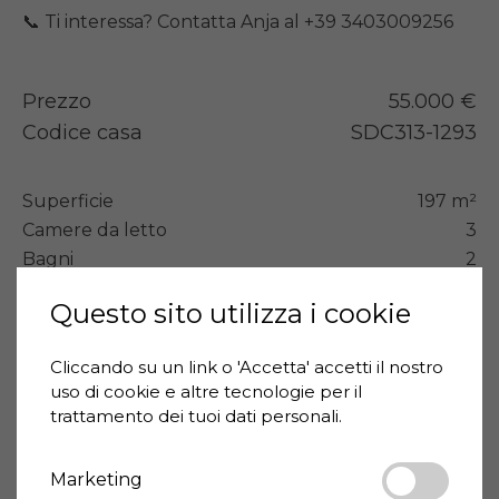
📞 Ti interessa? Contatta Anja al +39 3403009256
Prezzo
55.000 €
Codice casa
SDC313-1293
Superficie
197 m²
Camere da letto
3
Bagni
2
Questo sito utilizza i cookie
Tipologia
Casa independente
Stato immobile
Buono/abitabile
Cliccando su un link o 'Accetta' accetti il ​​nostro
Classe energetica
G
uso di cookie e altre tecnologie per il
trattamento dei tuoi dati personali.
Terrazzo
Si
Balcone
Si
Marketing