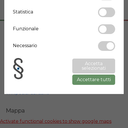
Cantina
Si
Statistica
Funzionale
Indirizzo
Necessario
67030 Cansano
Abruzzo
Accetta
selezionati
Informazioni città
Accettare tutti
Wikipedia: Cansano
Mappa
Activate functional cookies to show google maps