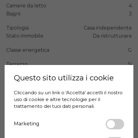
Camere da letto
4
Bagni
3
Tipologia
Casa independente
Stato immobile
Da ristrutturare
Classe energetica
G
Terrazzo
Si
Balcone
Si
Questo sito utilizza i cookie
Cantina
Si
Giardino
Si
Cliccando su un link o 'Accetta' accetti il ​​nostro
Distanza aeroporto
60 km
uso di cookie e altre tecnologie per il
Distanza supermercato
0,200 km
trattamento dei tuoi dati personali.
Distanza bar
0,200 km
Distanza ristorante
0,700 km
Marketing