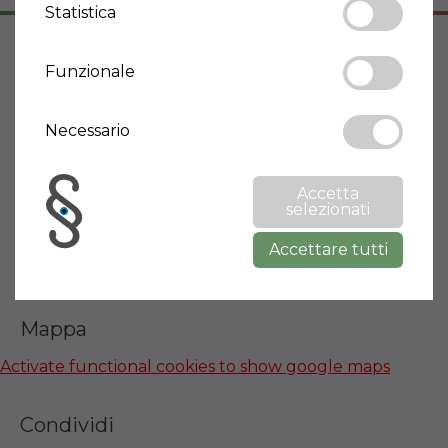
Statistica
Funzionale
Indirizzo
15010 Montaldo Bormida
Necessario
Piemonte
Accetta
Informazioni città
selezionati
Accettare tutti
Wikipedia: Montaldo Bormida
Mappa
Activate functional cookies to show google maps
Condividi