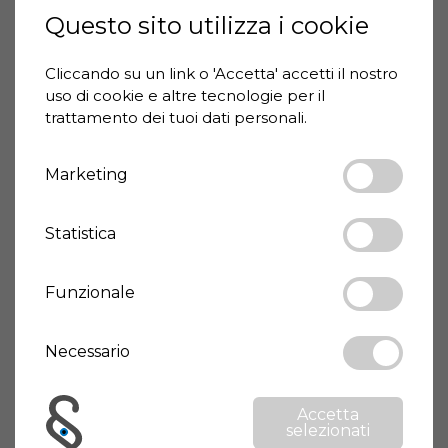
Questo sito utilizza i cookie
Prezzo
315.000 €
Cliccando su un link o 'Accetta' accetti il ​​nostro
Codice casa
2343-1243
uso di cookie e altre tecnologie per il
trattamento dei tuoi dati personali.
Superficie
220 m²
Terreno
3554 m²
Marketing
Camere da letto
4
Bagni
4
Statistica
Tipologia
Rustico/Casale
Stato immobile
Funzionale
Buono/abitabile
Classe energetica
G
Necessario
Giardino
Si
Accetta
selezionati