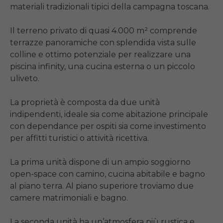
materiali tradizionali tipici della campagna toscana.

Il terreno privato di quasi 4.000 m² comprende 
terrazze panoramiche con splendida vista sulle 
colline e ottimo potenziale per realizzare una 
piscina infinity, una cucina esterna o un piccolo 
uliveto.

La proprietà è composta da due unità 
indipendenti, ideale sia come abitazione principale 
con dependance per ospiti sia come investimento 
per affitti turistici o attività ricettiva.

La prima unità dispone di un ampio soggiorno 
open-space con camino, cucina abitabile e bagno 
al piano terra. Al piano superiore troviamo due 
camere matrimoniali e bagno.

La seconda unità ha un’atmosfera più rustica e 