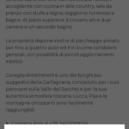
accogliente con cucina in stile country, sala da 
pranzo con stufa a legna, soggiorno luminoso e 
bagno. Al piano superiore si trovano altre due 
camere e un secondo bagno.

La proprietà dispone inoltre di parcheggio privato 
per fino a quattro auto ed è in buone condizioni 
generali, con possibilità di piccoli aggiornamenti 
estetici.

Coreglia Antelminelli è uno dei borghi più 
suggestivi della Garfagnana, conosciuto per i suoi 
panorami sulla Valle del Serchio e per la sua 
autentica atmosfera toscana. Lucca, Pisa e le 
montagne circostanti sono facilmente 
raggiungibili.

📞 Contatta Anja al +39 3403009256.