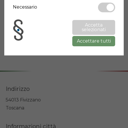
Tipologia
Appartamento
Necessario
Stato immobile
Nuovo
Classe energetica
G
Accetta
selezionati
Terrazzo
Si
Accettare tutti
Giardino
Si
Piscina
Si
Indirizzo
54013 Fivizzano
Toscana
Informazioni città