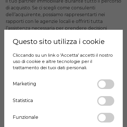
il tuo partner immobiliare durante tutto il percorso 
di acquisto. Se ci scegli come consulenti 
dell’acquirente, possiamo rappresentarti nei 
rapporti con le agenzie locali e offrirti tutta 
l’assistenza necessaria per prendere decisioni 
consapevoli.

Questo sito utilizza i cookie
📞 Contatta Anja al +39 3403009256.
Cliccando su un link o 'Accetta' accetti il ​​nostro
uso di cookie e altre tecnologie per il
trattamento dei tuoi dati personali.
Prezzo
195.000 €
Codice casa
TRA-MONTE-2370
Marketing
Superficie
170 m²
Statistica
Terreno
150 m²
Camere da letto
3
Bagni
2
Funzionale