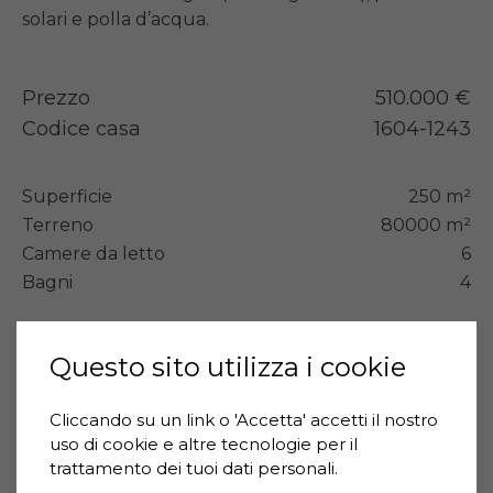
solari e polla d’acqua.
Prezzo
510.000 €
Codice casa
1604-1243
Superficie
250 m²
Terreno
80000 m²
Camere da letto
6
Bagni
4
Tipologia
Rustico/Casale
Stato immobile
Questo sito utilizza i cookie
Ottimo/Ristrutturato
Anno ristrutturato
2008
Cliccando su un link o 'Accetta' accetti il ​​nostro
Classe energetica
D
uso di cookie e altre tecnologie per il
trattamento dei tuoi dati personali.
Terrazzo
Si