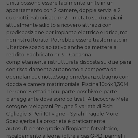
unità possono essere facilmente unite in un 
appartamento con 2 camere, doppie servizi,e 2 
cucinotti. Fabbricato nr.2: - metato su due piani 
attualmente adibito a ricovero attrezzi con 
predisposizione per impianto elettrico e idrico, ma 
non ristrutturato. Potrebbe essere trasformato in 
ulteriore spazio abitativo anche da mettere a 
reddito. Fabbricato nr.3: - Capanna 
completamente ristrutturata disposta su due piani 
con riscaldamento autonomo e composta da: 
openplan cucinotto/soggiorno/pranzo, bagno con 
doccia e camera matrimoniale. Piscina 10x4x 1,30M 
Terreno: 8 ettari di cui parte boschivo e parte 
pianeggiante dove sono coltivati: Albicocche Mele 
cotogne Melograni Prugne 5 varietà di Fichi 
Cigliegie 3 Peri 101 vigne – Syrah Fragole More 
Spezie/erbe La proprietà è praticamente 
autosufficiente grazie all’impianto fotvoltaico, 
riscaldamento a legna (oltre a gas GPL), pannelli 