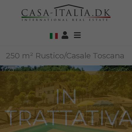
250 m² Rustico/Casale Toscana
1 / 25
IN
TRATTATIV
❮
❯