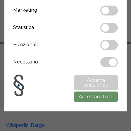
Cantina
Si
Marketing
Giardino
Si
Piscina
Si
Statistica
Funzionale
Indirizzo
Necessario
Tiglio, Barga
Accetta
55051 Barga
selezionati
Toscana
Accettare tutti
Informazioni città
Wikipedia: Barga