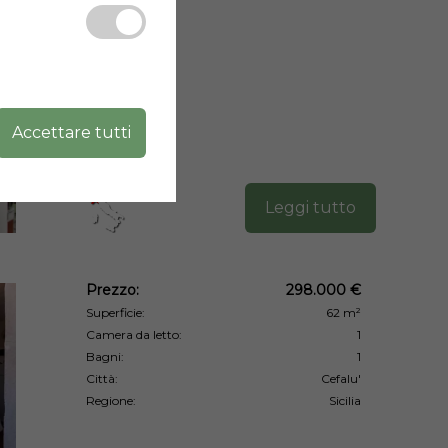
Accettare tutti
Leggi tutto
Prezzo:
298.000 €
Superficie:
62 m²
Camera da letto:
1
Bagni:
1
Città:
Cefalu'
Regione:
Sicilia