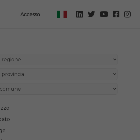
Accesso
azzo
dato
ge