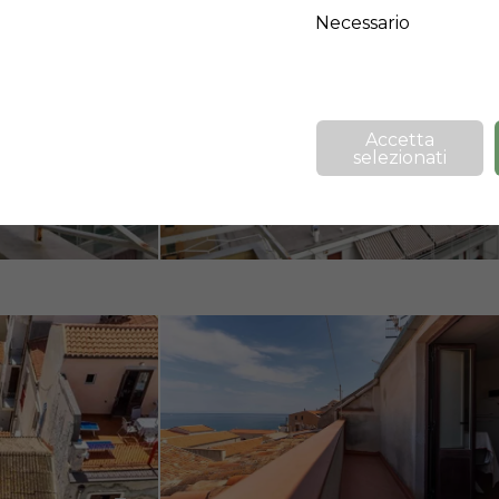
Necessario
❯
Accetta
selezionati