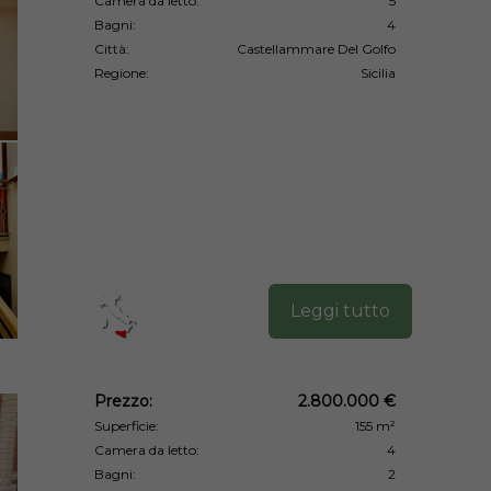
Camera da letto:
5
Bagni:
4
Città:
Castellammare Del Golfo
Regione:
Sicilia
Leggi tutto
Prezzo:
2.800.000 €
Superficie:
155 m²
Camera da letto:
4
Bagni:
2