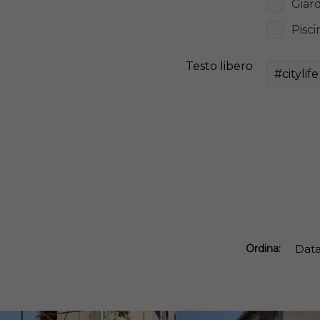
Giar
Pisci
Testo libero
Ordina:
Dat