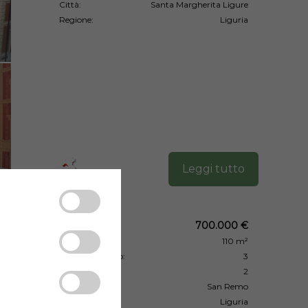
Città:
Santa Margherita Ligure
Regione:
Liguria
Leggi tutto
Prezzo:
700.000 €
Superficie:
110 m²
Camera da letto:
3
Bagni:
2
Città:
San Remo
Regione:
Liguria