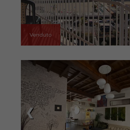
Venduto
❮