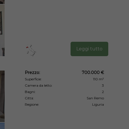
Leggi tutto
Prezzo:
700.000 €
Superficie:
110 m²
Camera da letto:
3
Bagni:
2
Città:
San Remo
Regione:
Liguria