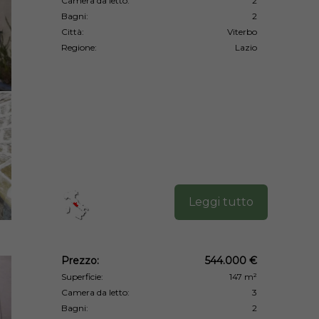
Camera da letto:
2
Bagni:
2
Città:
Viterbo
Regione:
Lazio
Leggi tutto
Prezzo:
544.000 €
Superficie:
147 m²
Camera da letto:
3
Bagni:
2