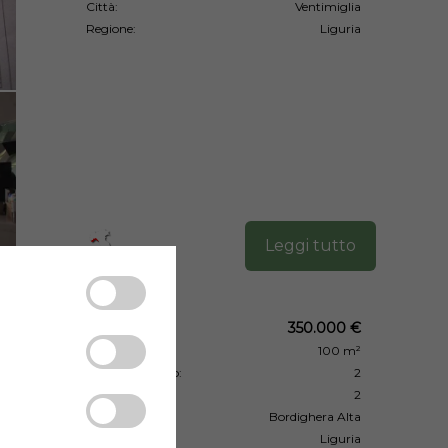
Città:
Ventimiglia
Regione:
Liguria
Leggi tutto
Prezzo:
350.000 €
Superficie:
100 m²
Camera da letto:
2
Bagni:
2
Città:
Bordighera Alta
Regione:
Liguria