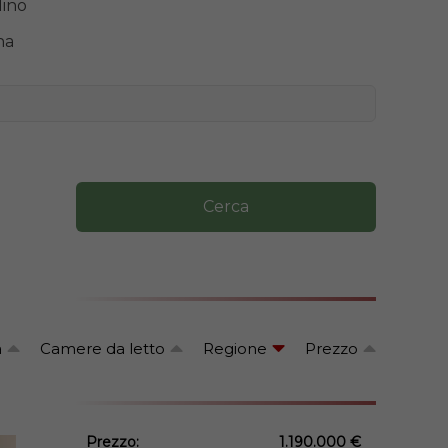
dino
na
Cerca
a
Camere da letto
Regione
Prezzo
Prezzo:
1.190.000 €