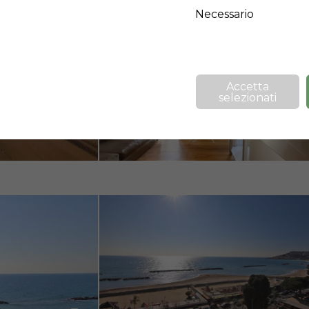
Necessario
❯
Accetta
selezionati