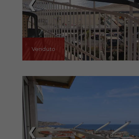
❮
Venduto
❮