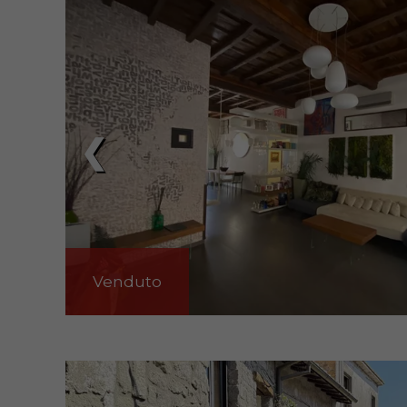
❮
Venduto