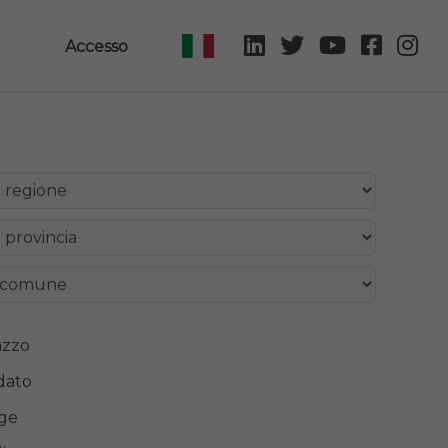
Accesso
azzo
dato
ge