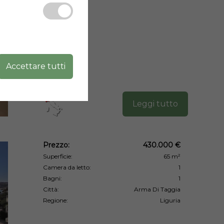
Accettare tutti
Leggi tutto
Prezzo:
430.000 €
Superficie:
65 m²
Camera da letto:
1
Bagni:
1
Città:
Arma Di Taggia
Regione:
Liguria