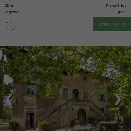
Città:
Piana Crixia
Regione:
Liguria
Leggi tutto
❮
❯