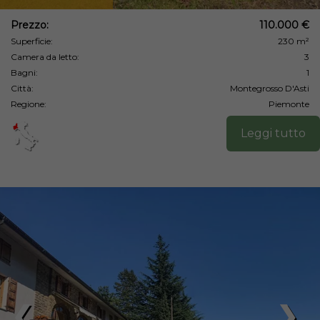
Prezzo:
110.000 €
Superficie:
230 m²
Camera da letto:
3
Bagni:
1
Città:
Montegrosso D'Asti
Regione:
Piemonte
Leggi tutto
❮
❯