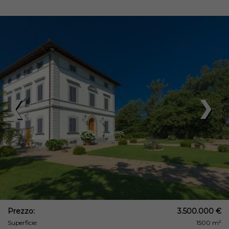
❮
❯
Prezzo:
3.500.000 €
Superficie:
1500 m²