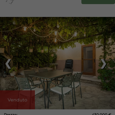
❮
❯
Venduto