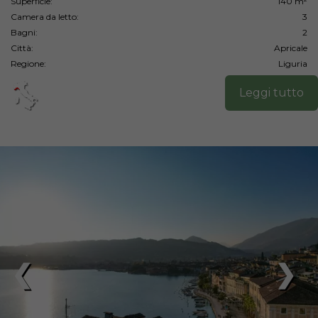
Superficie:
140 m²
Camera da letto:
3
Bagni:
2
Città:
Apricale
Regione:
Liguria
Leggi tutto
❮
❯