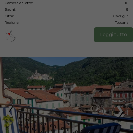
Camera da letto:
10
Bagni:
8
Città:
Cavriglia
Regione:
Toscana
Leggi tutto
❮
❯