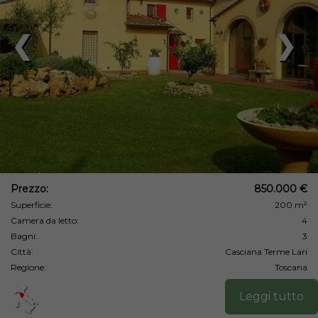
❮
❯
Prezzo:
850.000 €
Superficie:
200 m²
Camera da letto:
4
Bagni:
3
Città:
Casciana Terme Lari
Regione:
Toscana
Leggi tutto