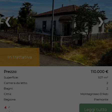
❮
❯
In trattativa
Prezzo:
110.000 €
Superficie:
107 m²
Camera da letto:
2
Bagni:
2
Città:
Montegrosso D'Asti
Regione:
Piemonte
Leggi tutto