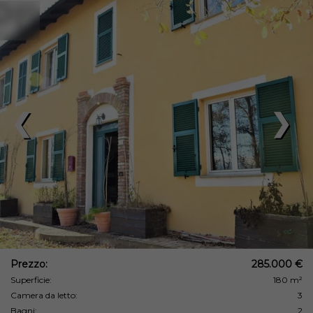
❮
❯
Prezzo:
285.000 €
Superficie:
180 m²
Camera da letto:
3
Bagni:
2