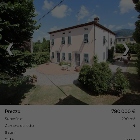
❮
❯
Prezzo:
780.000 €
Superficie:
290 m²
Camera da letto:
4
Bagni:
Città:
Lucca