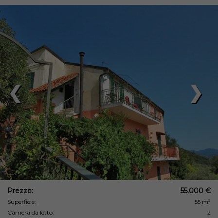
❮
❯
Prezzo:
55.000 €
Superficie:
55 m²
Camera da letto:
2