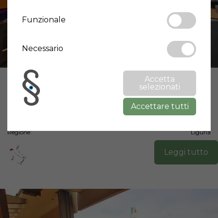
Funzionale
Necessario
Prezzo:
65.000 €
Accetta
selezionati
Superficie:
60 m²
Camera da letto:
1
Accettare tutti
Bagni:
1
Città:
Molini Di Triora
Regione:
Liguria
Leggi tutto