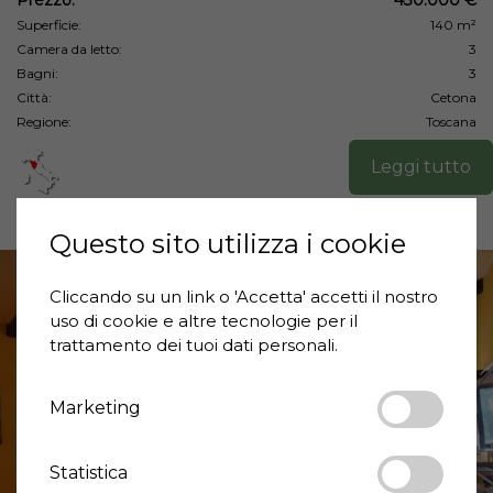
Prezzo:
430.000 €
Superficie:
140 m²
Camera da letto:
3
Bagni:
3
Città:
Cetona
Regione:
Toscana
Leggi tutto
Questo sito utilizza i cookie
Cliccando su un link o 'Accetta' accetti il ​​nostro
uso di cookie e altre tecnologie per il
trattamento dei tuoi dati personali.
Marketing
❮
❯
Statistica