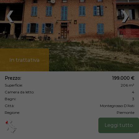
❮
❯
In trattativa
Prezzo:
199.000 €
Superficie:
206 m²
Camera da letto:
4
Bagni:
3
Città:
Montegrosso D'Asti
Regione:
Piemonte
Leggi tutto