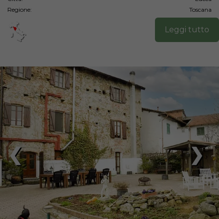
Regione:
Toscana
Leggi tutto
❮
❯