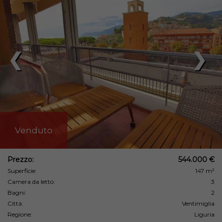
❮
❯
Venduto
Prezzo:
544.000 €
Superficie:
147 m²
Camera da letto:
3
Bagni:
2
Città:
Ventimiglia
Regione:
Liguria