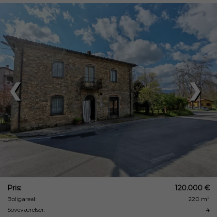
❮
❯
Pris:
120.000 €
Boligareal:
220 m²
Soveværelser:
4