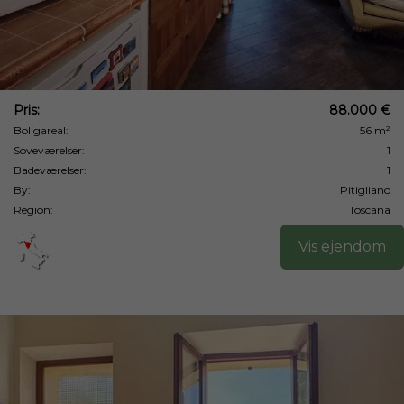
Pris:
88.000 €
Boligareal:
56 m²
Soveværelser:
1
Badeværelser:
1
By:
Pitigliano
Region:
Toscana
Vis ejendom