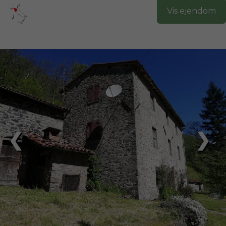
Vis ejendom
❮
❯