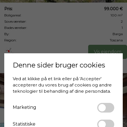
Pris:
99.000 €
Boligareal:
100 m²
Soveværelser:
2
Badeværelser:
1
By:
Barga
Region:
Toscana
Vis ejendom
Denne sider bruger cookies
Ved at klikke på et link eller på 'Accepter'
accepterer du vores brug af cookies og andre
teknologier til behandling af dine persondata.
Marketing
❮
❯
Statistiske