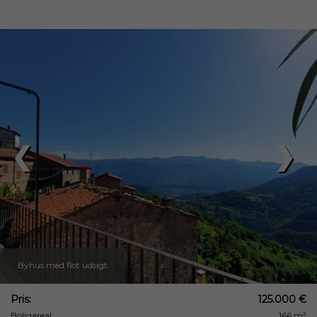
❮
❯
Byhus med flot udsigt
Pris:
125.000 €
Boligareal:
166 m²