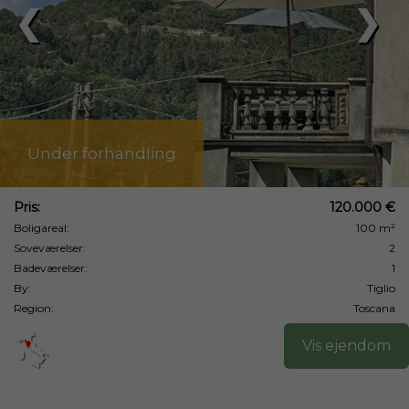
❮
❯
Under forhandling
Pris:
120.000 €
Boligareal:
100 m²
Soveværelser:
2
Badeværelser:
1
By:
Tiglio
Region:
Toscana
Vis ejendom