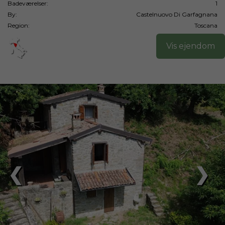
Badeværelser:
1
By:
Castelnuovo Di Garfagnana
Region:
Toscana
Vis ejendom
❮
❯