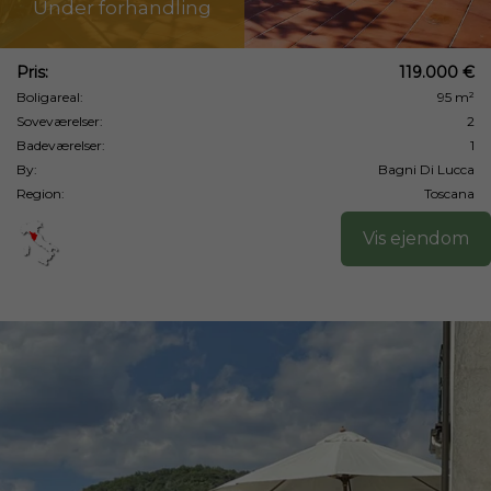
Under forhandling
Pris:
119.000 €
Boligareal:
95 m²
Soveværelser:
2
Badeværelser:
1
By:
Bagni Di Lucca
Region:
Toscana
Vis ejendom