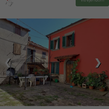
Vis ejendom
❮
❯