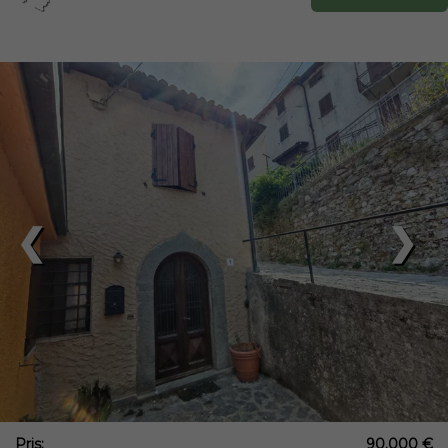
❮
❯
Pris:
90.000 €