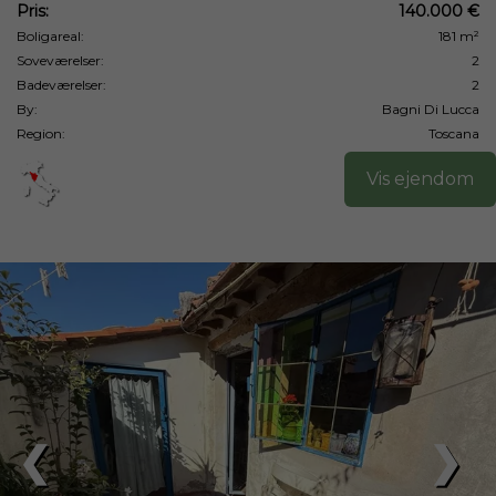
Pris:
140.000 €
Boligareal:
181 m²
Soveværelser:
2
Badeværelser:
2
By:
Bagni Di Lucca
Region:
Toscana
Vis ejendom
❮
❯