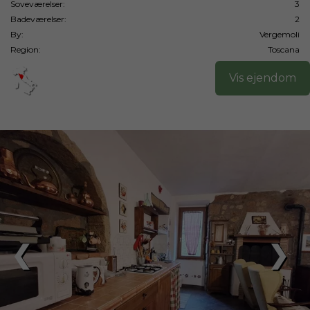
Soveværelser:
3
Badeværelser:
2
By:
Vergemoli
Region:
Toscana
Vis ejendom
❮
❯