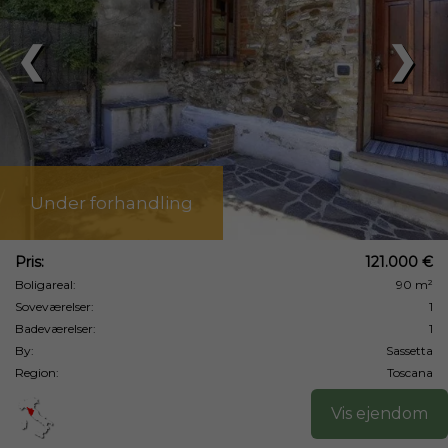
❮
❯
Under forhandling
Pris:
121.000 €
Boligareal:
90 m²
Soveværelser:
1
Badeværelser:
1
By:
Sassetta
Region:
Toscana
Vis ejendom