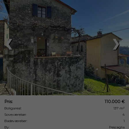
❮
❯
Pris:
110.000 €
Boligareal:
137 m²
Soveværelser:
4
Badeværelser:
1
By:
Pescaglia