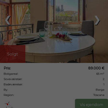
❮
❯
Solgt
Pris:
89.000 €
Boligareal:
65 m²
Soveværelser:
2
Badeværelser:
1
By:
Barga
Region:
Toscana
Vis ejendom