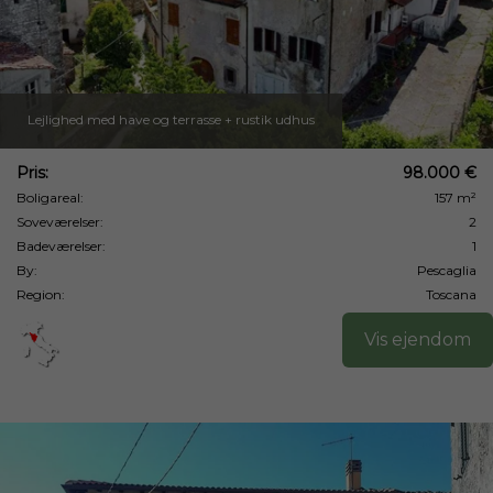
Lejlighed med have og terrasse + rustik udhus
Pris:
98.000 €
Boligareal:
157 m²
Soveværelser:
2
Badeværelser:
1
By:
Pescaglia
Region:
Toscana
Vis ejendom