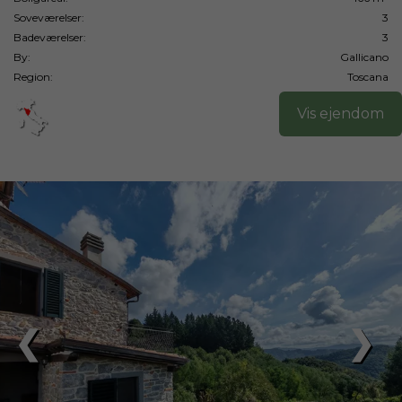
Soveværelser:
3
Badeværelser:
3
By:
Gallicano
Region:
Toscana
Vis ejendom
❮
❯