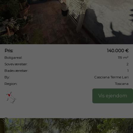
Pris:
140.000 €
Boligareal:
119 m²
Soveværelser:
2
Badeværelser:
1
By:
Casciana Terme Lari
Region:
Toscana
Vis ejendom