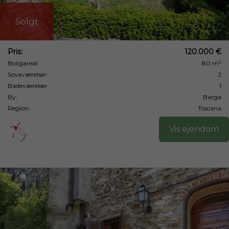
Solgt
Pris:
120.000 €
Boligareal:
80 m²
Soveværelser:
2
Badeværelser:
1
By:
Barga
Region:
Toscana
Vis ejendom