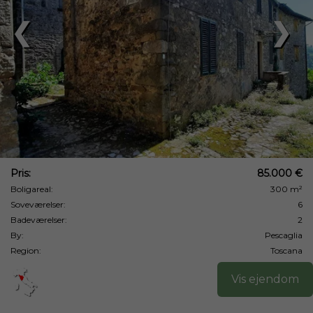
❮
❯
Pris:
85.000 €
Boligareal:
300 m²
Soveværelser:
6
Badeværelser:
2
By:
Pescaglia
Region:
Toscana
Vis ejendom