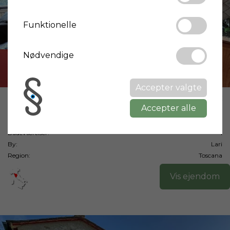
Funktionelle
Nødvendige
Solgt
Accepter valgte
Pris:
109.000 €
Accepter alle
Boligareal:
110 m²
Soveværelser:
2
Badeværelser:
1
By:
Lari
Region:
Toscana
Vis ejendom