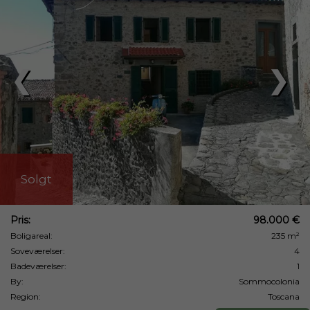
❮
❯
Solgt
Pris:
98.000 €
Boligareal:
235 m²
Soveværelser:
4
Badeværelser:
1
By:
Sommocolonia
Region:
Toscana