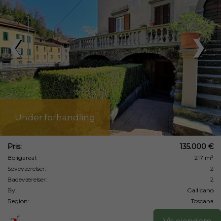
❮
❯
Under forhandling
Pris:
135.000 €
Boligareal:
217 m²
Soveværelser:
2
Badeværelser:
2
By:
Gallicano
Region:
Toscana