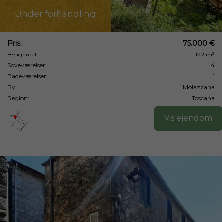
Under forhandling
Pris:
75.000 €
Boligareal:
122 m²
Soveværelser:
4
Badeværelser:
1
By:
Molazzana
Region:
Toscana
Vis ejendom