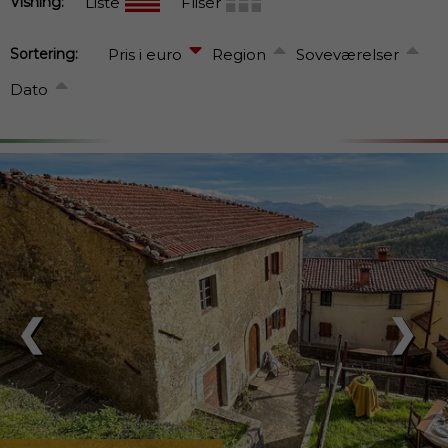
Visning:
Liste
Fliser
Sortering:
Pris i euro
Region
Soveværelser
Dato
❮
❯