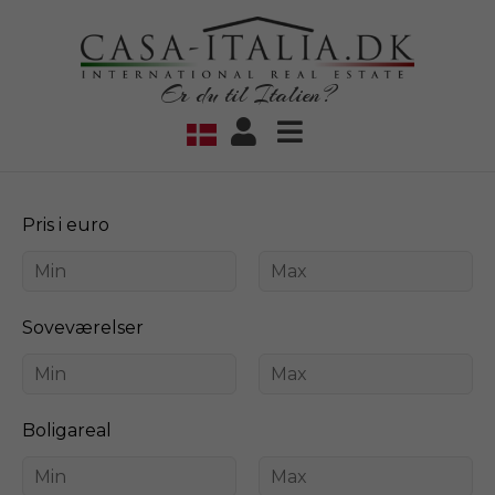
Er du til Italien?
Pris i euro
Soveværelser
Boligareal