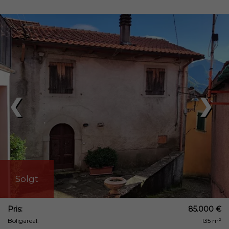
❮
❯
Solgt
Pris:
85.000 €
Boligareal:
135 m²