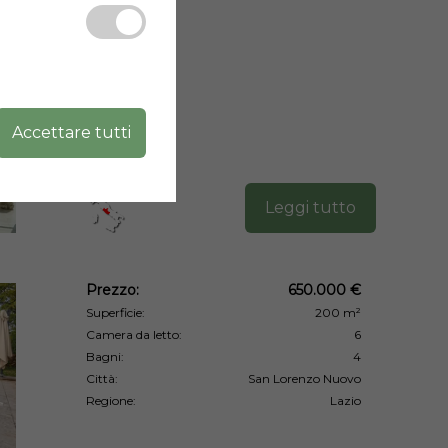
Accettare tutti
Leggi tutto
Prezzo:
650.000 €
Superficie:
200 m²
Camera da letto:
6
Bagni:
4
Città:
San Lorenzo Nuovo
Regione:
Lazio