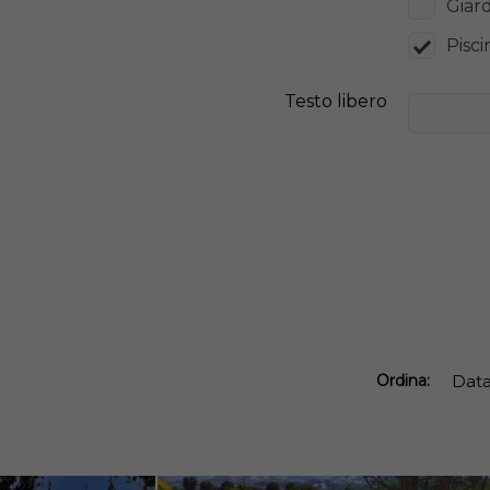
Giar
Pisci
Testo libero
Ordina:
Dat