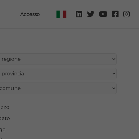
Accesso
azzo
dato
ge