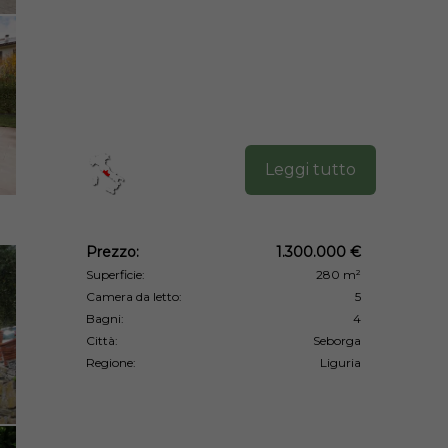
Leggi tutto
Prezzo:
1.300.000 €
Superficie:
280 m²
Camera da letto:
5
Bagni:
4
Città:
Seborga
Regione:
Liguria