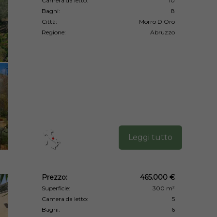
Camera da letto:
10
Bagni:
8
Città:
Morro D'Oro
Regione:
Abruzzo
Leggi tutto
Prezzo:
465.000 €
Superficie:
300 m²
Camera da letto:
5
Bagni:
6