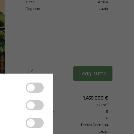
Città:
Ardea
Regione:
Lazio
Leggi tutto
Prezzo:
1.450.000 €
Superficie:
321 m²
Camera da letto:
5
Bagni:
6
Città:
Pescia Romana
Regione:
Lazio