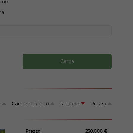
dino
na
Cerca
a
Camere da letto
Regione
Prezzo
Prezzo:
250.000 €