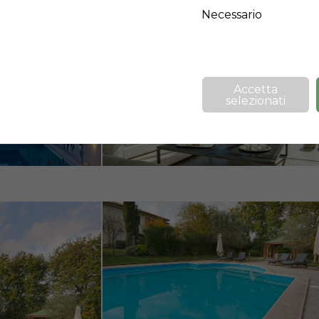
Necessario
❯
Accetta
selezionati