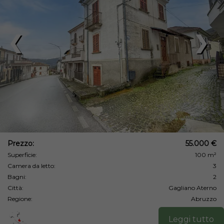
❮
❯
Prezzo:
55.000 €
Superficie:
100 m²
Camera da letto:
3
Bagni:
2
Città:
Gagliano Aterno
Regione:
Abruzzo
Leggi tutto