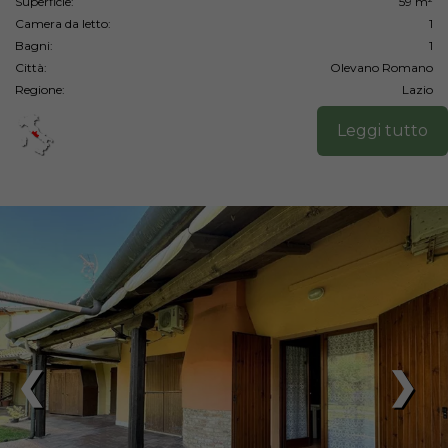
Superficie:
59 m²
Camera da letto:
1
Bagni:
1
Città:
Olevano Romano
Regione:
Lazio
Leggi tutto
❮
❯