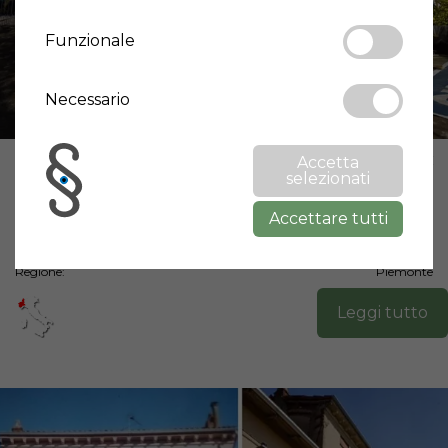
Funzionale
Necessario
Prezzo:
56.000 €
Accetta
selezionati
Superficie:
189 m²
Camera da letto:
2
Accettare tutti
Bagni:
1
Città:
Montaldo Scarampi
Regione:
Piemonte
Leggi tutto