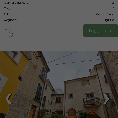
Camera da letto:
3
Bagni:
1
Città:
Piana Crixia
Regione:
Liguria
Leggi tutto
❮
❯