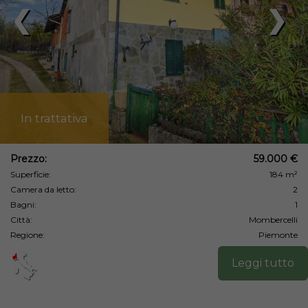
❮
❯
In trattativa
Prezzo:
59.000 €
Superficie:
184 m²
Camera da letto:
2
Bagni:
1
Città:
Mombercelli
Regione:
Piemonte
Leggi tutto