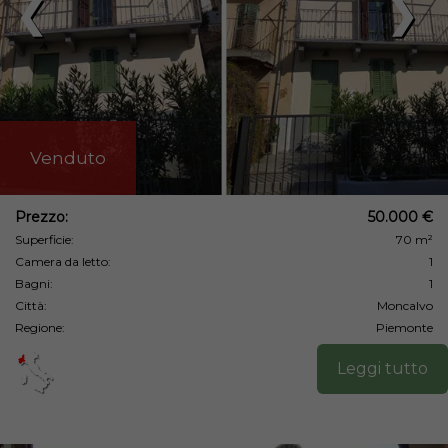
❮
❯
Venduto
Prezzo:
50.000 €
Superficie:
70 m²
Camera da letto:
1
Bagni:
1
Città:
Moncalvo
Regione:
Piemonte
Leggi tutto