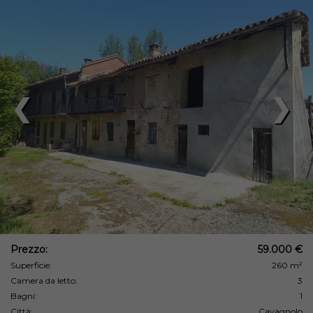
❮
❯
Prezzo:
59.000 €
Superficie:
260 m²
Camera da letto:
3
Bagni:
1
Città:
Cavagnolo