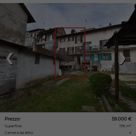
❮
❯
Prezzo:
59.000 €
Superficie:
178 m²
Camera da letto:
4