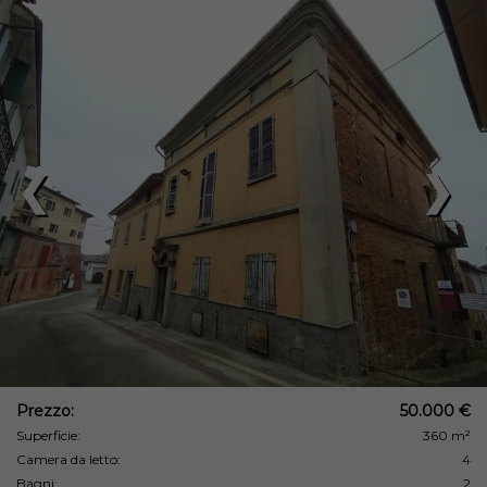
❮
❯
Prezzo:
50.000 €
Superficie:
360 m²
Camera da letto:
4
Bagni:
2