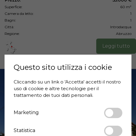
Prezzo:
55.000 €
Superficie:
60 m²
Camera da letto:
1
Bagni:
1
Città:
Introdacqua
Regione:
Abruzzo
Leggi tutto
Questo sito utilizza i cookie
Cliccando su un link o 'Accetta' accetti il ​​nostro
uso di cookie e altre tecnologie per il
trattamento dei tuoi dati personali.
Marketing
❮
❯
Statistica