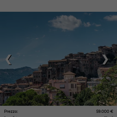
❮
❯
Prezzo:
59.000 €