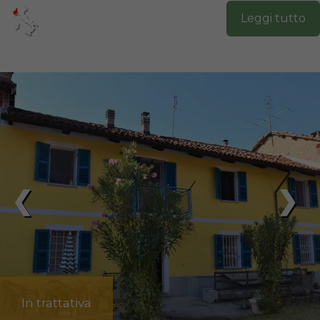
Leggi tutto
❮
❯
In trattativa