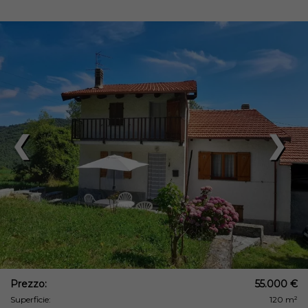
❮
❯
Prezzo:
55.000 €
Superficie:
120 m²