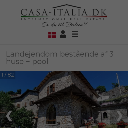
Er du til Italien?
Landejendom bestående af 3
huse + pool
1 / 82
❮
❯