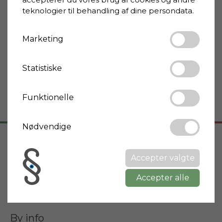
Energimærke
G
teknologier til behandling af dine persondata.
Terrasse
Ja
Have
Ja
Marketing
Swimmingpool
Ja
Afstand supermarket
9 km
Statistiske
Afstand café
0,5 km
Afstand restaurant
0,5 km
Funktionelle
Nødvendige
Adresse
Accepter valgte
55020 Sassi
Accepter alle
Toscana
By info