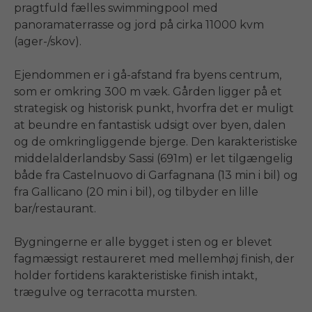
pragtfuld fælles swimmingpool med 
panoramaterrasse og jord på cirka 11000 kvm 
(ager-/skov). 

Ejendommen er i gå-afstand fra byens centrum, 
som er omkring 300 m væk. Gården ligger på et 
strategisk og historisk punkt, hvorfra det er muligt 
at beundre en fantastisk udsigt over byen, dalen 
og de omkringliggende bjerge. Den karakteristiske 
middelalderlandsby Sassi (691m) er let tilgængelig 
både fra Castelnuovo di Garfagnana (13 min i bil) og 
fra Gallicano (20 min i bil), og tilbyder en lille 
bar/restaurant. 

Bygningerne er alle bygget i sten og er blevet 
fagmæssigt restaureret med mellemhøj finish, der 
holder fortidens karakteristiske finish intakt, 
trægulve og terracotta mursten.
