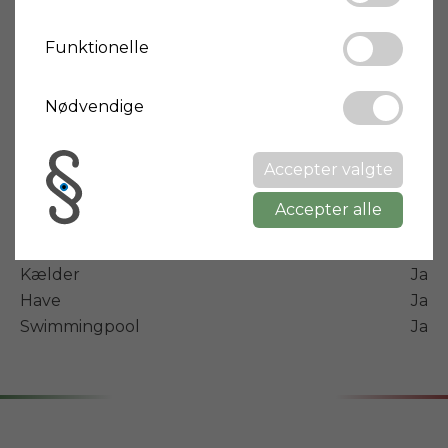
Boligareal
520 m²
Funktionelle
Grundareal
5000 m²
Soveværelser
7
Nødvendige
Badeværelser
5
Hustype
Landhus
Accepter valgte
Tilstand
God/beboelig
Accepter alle
Energimærke
G
Kælder
Ja
Have
Ja
Swimmingpool
Ja