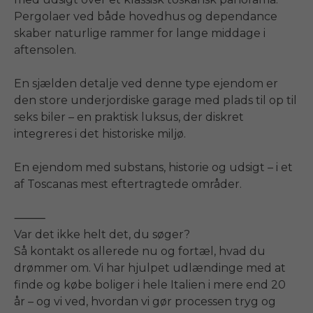
Pergolaer ved både hovedhus og dependance 
skaber naturlige rammer for lange middage i 
aftensolen.

En sjælden detalje ved denne type ejendom er 
den store underjordiske garage med plads til op til 
seks biler – en praktisk luksus, der diskret 
integreres i det historiske miljø.

En ejendom med substans, historie og udsigt – i et 
af Toscanas mest eftertragtede områder.

⸻

Var det ikke helt det, du søger?

Så kontakt os allerede nu og fortæl, hvad du 
drømmer om. Vi har hjulpet udlændinge med at 
finde og købe boliger i hele Italien i mere end 20 
år – og vi ved, hvordan vi gør processen tryg og 