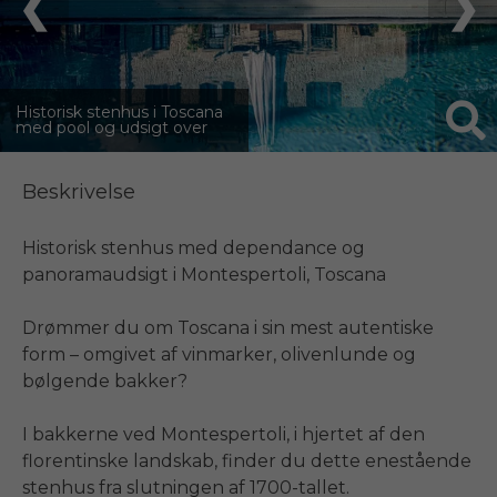
❮
❯
Historisk stenhus i Toscana
med pool og udsigt over
grønne omgivelser
Beskrivelse
Historisk stenhus med dependance og 
panoramaudsigt i Montespertoli, Toscana

Drømmer du om Toscana i sin mest autentiske 
form – omgivet af vinmarker, olivenlunde og 
bølgende bakker?

I bakkerne ved Montespertoli, i hjertet af den 
florentinske landskab, finder du dette enestående 
stenhus fra slutningen af 1700-tallet. 