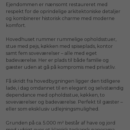
Ejendommen er nænsomt restaureret med 
respekt for de oprindelige arkitektoniske detaljer 
og kombinerer historisk charme med moderne 
komfort.

Hovedhuset rummer rummelige opholdsstuer, 
stue med pejs, køkken med spiseplads, kontor 
samt fem soveværelser – alle med eget 
badeværelse. Her er plads til både familie og 
gæster uden at gå på kompromis med privatliv.

Få skridt fra hovedbygningen ligger den tidligere 
lade, i dag omdannet til en elegant og selvstændig 
dependance med opholdsstue, køkken, to 
soveværelser og badeværelse. Perfekt til gæster – 
eller som eksklusiv udlejningsmulighed.

Grunden på ca. 5.000 m² består af have og jord 
med udsigt over et klassisk toskansk panorama. 