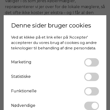
Vælger I os som jeres købermægler, 
repræsenterer vi jer over for de lokale mæglere, så 
det ofte ikke koster jer ekstra – og I får al den 
rådgivning, I behøver.

Denne sider bruger cookies
📞 Kontakt Anja på +39 3403009256 eller Kasper 
på +39 3475884575.
Ved at klikke på et link eller på 'Accepter'
accepterer du vores brug af cookies og andre
teknologier til behandling af dine persondata.
Pris
58.000 €
Hus-ID
IM3S002-2371
Marketing
Boligareal
79 m²
Statistiske
Soveværelser
1
Badeværelser
1
Funktionelle
Hustype
Landhus
Nødvendige
Tilstand
God/beboelig