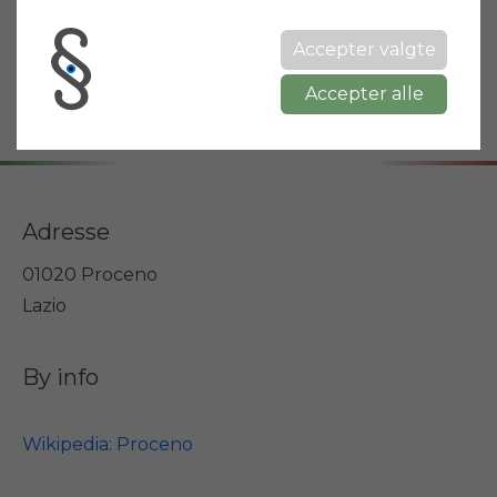
Energimærke
G
Accepter valgte
Terrasse
Ja
Accepter alle
Adresse
01020 Proceno
Lazio
By info
Wikipedia: Proceno