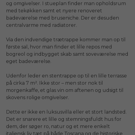
og omgivelser. I stueplan finder man opholdsrum 
med tekøkken samt et nyere renoveret 
badeværelse med bruseniche. Der er desuden 
centralvarme med radiatorer.

Via den indvendige trætrappe kommer man op til 
første sal, hvor man finder et lille repos med 
bogreol og indbygget skab samt soveværelse med 
eget badeværelse.

Udenfor leder en stentrappe op til en lille terrasse 
på cirka 7 m². Ikke stor – men stor nok til 
morgenkaffe, et glas vin om aftenen og udsigt til 
skovens rolige omgivelser.

Dette er ikke en luksusvilla eller et stort landsted. 
Det er snarere et lille og stemningsfuldt hus for 
dem, der søger ro, natur og et mere enkelt 
italiensk liv tæt på både Toscana og de historiske 