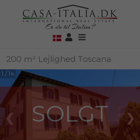
Er du til Italien?
200 m² Lejlighed Toscana
1 / 14
SOLGT
❮
❯