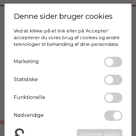
Denne sider bruger cookies
Adresse
Ved at klikke på et link eller på 'Accepter'
Sommocolonia, Barga
accepterer du vores brug af cookies og andre
teknologier til behandling af dine persondata.
55051 Barga
Toscana
Marketing
By info
Statistiske
Wikipedia: Barga
Funktionelle
Kort
Nødvendige
Activate functional cookies to show google maps
Accepter valgte