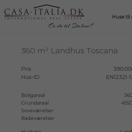
Huse til 
Er du til Italien?
360 m² Landhus Toscana
Pris
390.00
Hus-ID
EN12321-
Boligareal
36
Grundareal
455
Soveværelser
Badeværelser
Hustype
Land