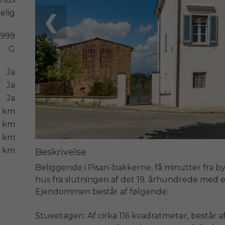
elig
❮
1999
G
Ja
Ja
Ja
 km
 km
1 km
 km
Beskrivelse
Beliggende i Pisan-bakkerne, få minutter fra bye
hus fra slutningen af ​​det 19. århundrede med e
Ejendommen består af følgende:

Stueetagen: Af cirka 116 kvadratmeter, består af