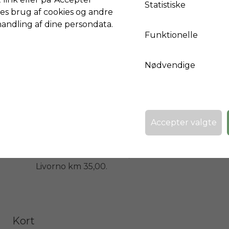
Statistiske
Lucca km 48,00

es brug af cookies og andre
Volterra km 37,00

handling af dine persondata.
San Gimignano km 50,00

Funktionelle
Nødvendige
LUFTHAVN AFSTANDE:

Pisa Galileo Galilei Lufthavn 36,00 km

AFSTANDE FRA DE STØRRE MARITIME STEDER
Accepter valgte
Viareggio km 71,00

Forte dei Marmi km 78,00

Livorno km 35,00.
Kort