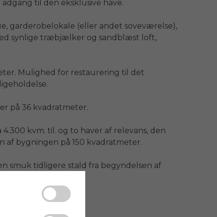
adgang til den eksklusive have.

ue, garderobelokale (eller andet soveværelse), 
 synlige træbjælker og sandblæst loft, 
er. Mulighed for restaurering til det 
igeholdelse.

r på 36 kvadratmeter.

300 kvm. til. og to haver af relevans, den 
 af ​​bygningen på 150 kvadratmeter.

 smuk tidligere stald fra begyndelsen af ​​
ig på to niveauer.
