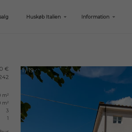
salg
Huskøb Italien
Information
0 €
1 / 19
1242
0 m²
0 m²
3
1
hus