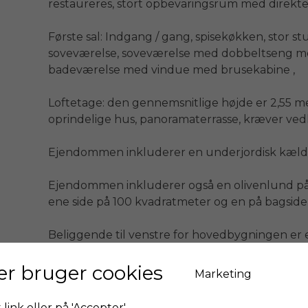
restaureres, stort opbevaringsrum med direkte 
Første sal: Indgang / gang, spisekøkken, stor st
soveværelse, soveværelse med dobbeltseng med
badeværelse med vindue med brusekabine ,

Loftetage: den gennemsnitlige højde er 2,55 met
oprindelige hus, panoramaterrasse, kræver vedl
Ejendommen inkluderer en underjordisk kælde
Ejendommen inkluderer også en olivenlund på 4.
ene side på 100 kvadratmeter og en på bagsiden
Beliggende til venstre for hovedbygningen er en
1900-tallet. Denne lade er isoleret og fordeler s
er bruger cookies
Marketing
Firenze km 78,00

Pisa km 39,00

 link eller på 'Accepter'