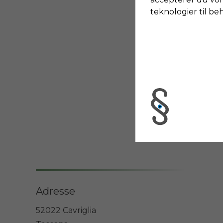
teknologier til be
Adresse
52022 Cavriglia