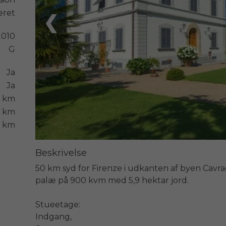
eret
❮
2010
G
Ja
Ja
5 km
1 km
1 km
Beskrivelse
50 km syd for Firenze i udkanten af byen Cavragl
palæ på 900 kvm med 5,9 hektar jord.

Stueetage:

Indgang,
