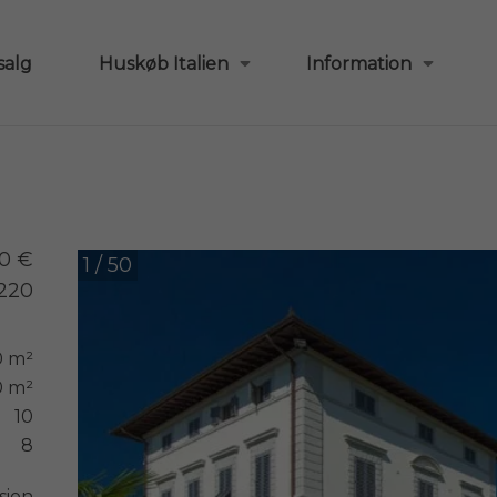
salg
Huskøb Italien
Information
00 €
1 / 50
220
0 m²
0 m²
10
8
sion