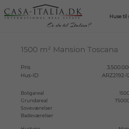
Huse til 
Er du til Italien?
1500 m² Mansion Toscana
Pris
3.500.0
Hus-ID
ARZ2192-1
Boligareal
150
Grundareal
7500
Soveværelser
Badeværelser
Hustype
Man