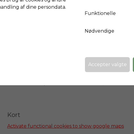
handling af dine persondata.
Lejlighed 2

Funktionelle
Stue,

Køkken,

Nødvendige
Enkeltværelse,

Bad;

Lejlighed 3

Stue med tekøkken,

Accepter valgte
Enkelt soveværelse med eget badeværelse.

Der er to pools i den smukke have, en til børn 
Kort
Activate functional cookies to show google maps