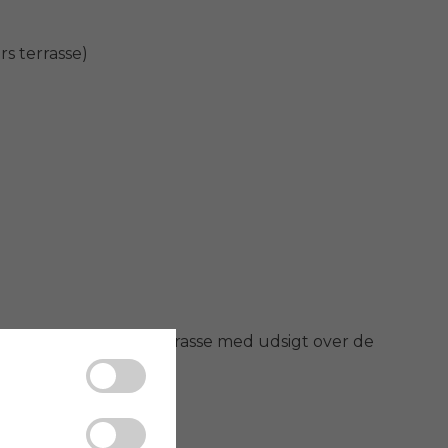
s terrasse)

ppe til en panoramaterrasse med udsigt over de 