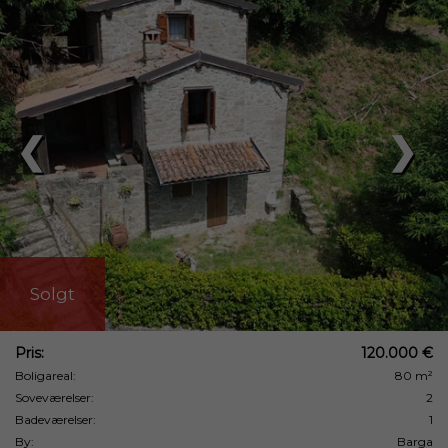
❮
❯
Solgt
Pris:
120.000 €
Boligareal:
80 m²
Soveværelser:
2
Badeværelser:
1
By:
Barga