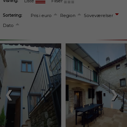
Visning:
Liste
Fliser
Sortering:
Pris i euro
Region
Soveværelser
Dato
❮
❯