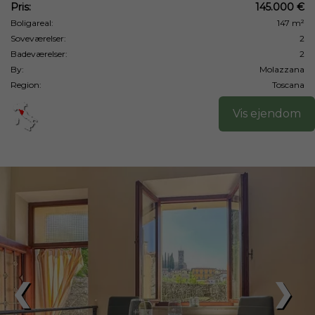
Pris:
145.000 €
Boligareal:
147 m²
Soveværelser:
2
Badeværelser:
2
By:
Molazzana
Region:
Toscana
Vis ejendom
❮
❯