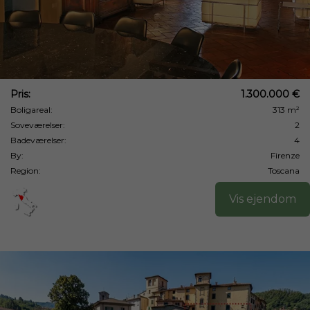
Pris:
1.300.000 €
Boligareal:
313 m²
Soveværelser:
2
Badeværelser:
4
By:
Firenze
Region:
Toscana
Vis ejendom