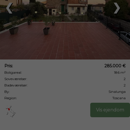
❮
❯
Pris:
285.000 €
Boligareal:
186 m²
Soveværelser:
2
Badeværelser:
2
By:
Sinalunga
Region:
Toscana
Vis ejendom