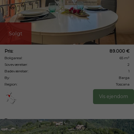
Solgt
Pris:
89.000 €
Boligareal:
65 m²
Soveværelser:
2
Badeværelser:
1
By:
Barga
Region:
Toscana
Vis ejendom