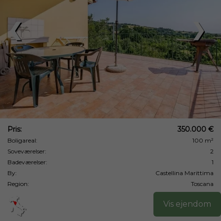
❮
❯
Pris:
350.000 €
Boligareal:
100 m²
Soveværelser:
2
Badeværelser:
1
By:
Castellina Marittima
Region:
Toscana
Vis ejendom