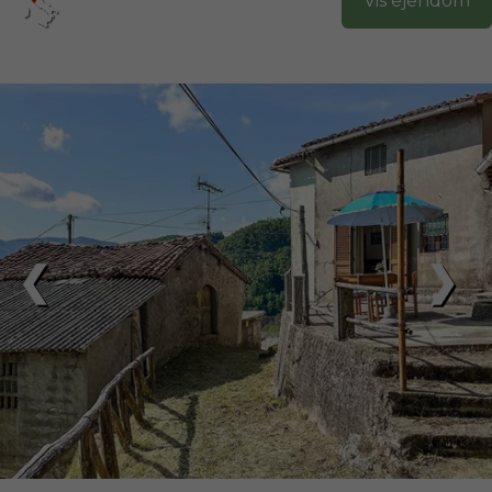
Vis ejendom
❮
❯