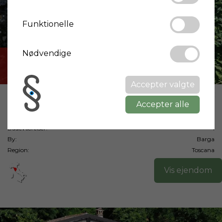
Funktionelle
Nødvendige
Solgt
Accepter valgte
Pris:
180.000 €
Accepter alle
Boligareal:
75 m²
Soveværelser:
2
Badeværelser:
1
By:
Barga
Region:
Toscana
Vis ejendom