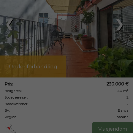
❮
❯
Under forhandling
Pris:
230.000 €
Boligareal:
140 m²
Soveværelser:
2
Badeværelser:
2
By:
Barga
Region:
Toscana
Vis ejendom