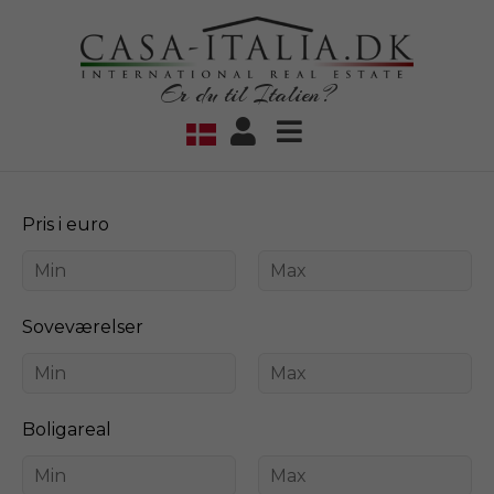
Er du til Italien?
Pris i euro
Soveværelser
Boligareal