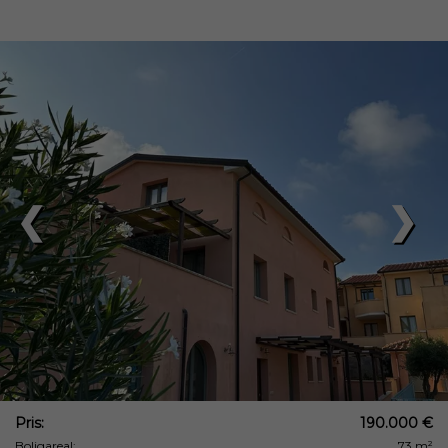
❮
❯
Pris:
190.000 €
Boligareal:
73 m²