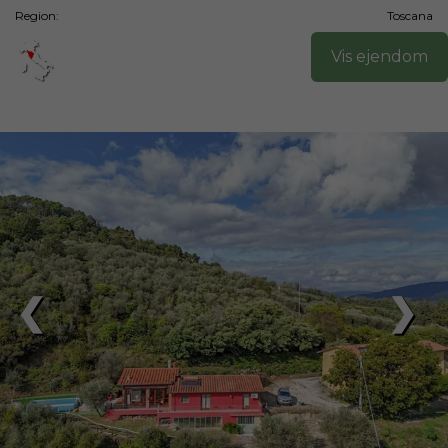
Region:
Toscana
Vis ejendom
❮
❯