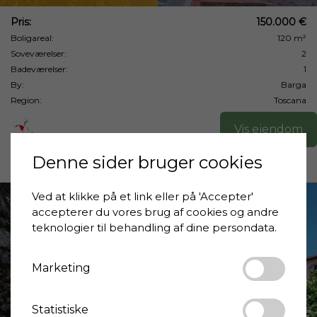
Pris:
150.000 €
Boligareal:
120 m²
Soveværelser:
2
Badeværelser:
1
By:
Barga
Region:
Toscana
Vis ejendom
Denne sider bruger cookies
Ved at klikke på et link eller på 'Accepter'
accepterer du vores brug af cookies og andre
teknologier til behandling af dine persondata.
Marketing
❮
❯
Statistiske