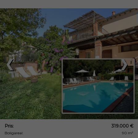
❮
❯
Pris:
319.000 €
Boligareal:
90 m²