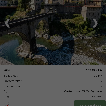
❮
❯
Pris:
220.000 €
Boligareal:
120 m²
Soveværelser:
2
Badeværelser:
2
By:
Castelnuovo Di Garfagnana
Region:
Toscana