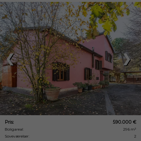
❮
❯
Pris:
590.000 €
Boligareal:
296 m²
Soveværelser:
2