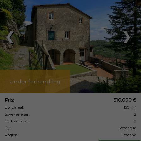
❮
❯
Under forhandling
Pris:
310.000 €
Boligareal:
150 m²
Soveværelser:
2
Badeværelser:
2
By:
Pescaglia
Region:
Toscana