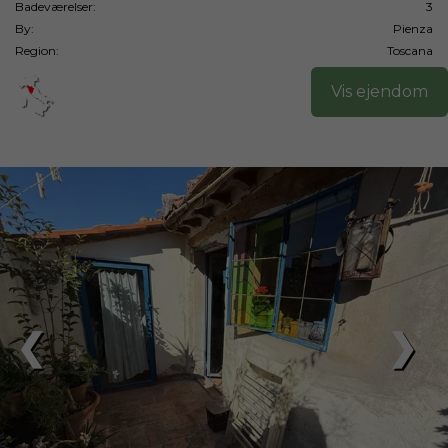
Badeværelser:
3
By:
Pienza
Region:
Toscana
Vis ejendom
❮
❯