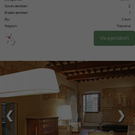
Soveværelser:
2
Badeværelser:
1
By:
Cavo
Region:
Toscana
Vis ejendom
❮
❯