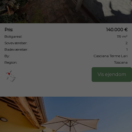
Pris:
140.000 €
Boligareal:
119 m²
Soveværelser:
2
Badeværelser:
1
By:
Casciana Terme Lari
Region:
Toscana
Vis ejendom