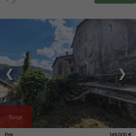
❮
❯
Solgt
Pris:
149.000 €