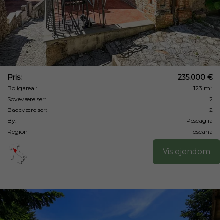
Pris:
235.000 €
Boligareal:
123 m²
Soveværelser:
2
Badeværelser:
2
By:
Pescaglia
Region:
Toscana
Vis ejendom