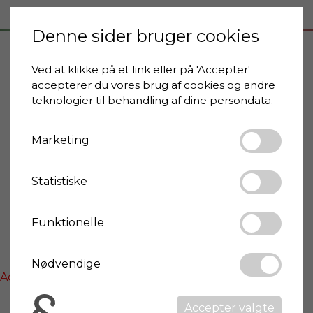
Denne sider bruger cookies
Ved at klikke på et link eller på 'Accepter'
Adresse
accepterer du vores brug af cookies og andre
14030 Rocca D'Arazzo
teknologier til behandling af dine persondata.
Piemonte
Marketing
By info
Statistiske
Wikipedia: Rocca D'Arazzo
Funktionelle
Kort
Nødvendige
Activate functional cookies to show google maps
Accepter valgte