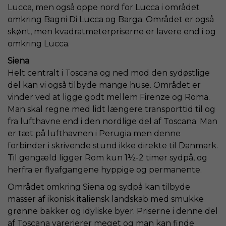
Lucca, men også oppe nord for Lucca i området
omkring Bagni Di Lucca og Barga. Området er også
skønt, men kvadratmeterpriserne er lavere end i og
omkring Lucca.
Siena
Helt centralt i Toscana og ned mod den sydøstlige
del kan vi også tilbyde mange huse. Området er
vinder ved at ligge godt mellem Firenze og Roma.
Man skal regne med lidt længere transporttid til og
fra lufthavne end i den nordlige del af Toscana. Man
er tæt på lufthavnen i Perugia men denne
forbinder i skrivende stund ikke direkte til Danmark.
Til gengæld ligger Rom kun 1½-2 timer sydpå, og
herfra er flyafgangene hyppige og permanente.
Området omkring Siena og sydpå kan tilbyde
masser af ikonisk italiensk landskab med smukke
grønne bakker og idyliske byer. Priserne i denne del
af Toscana varerierer meget og man kan finde