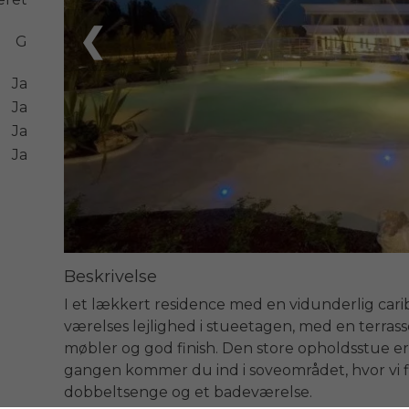
❮
G
Ja
Ja
Ja
Ja
Beskrivelse
I et lækkert residence med en vidunderlig carib
værelses lejlighed i stueetagen, med en terras
møbler og god finish. Den store opholdsstue e
gangen kommer du ind i soveområdet, hvor vi 
dobbeltsenge og et badeværelse. 
