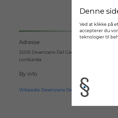
Denne sid
Ved at klikke på et
accepterer du vor
teknologier til be
Adresse
25015 Desenzano Del Garda
Lombardia
By info
Wikipedia: Desenzano Del Garda