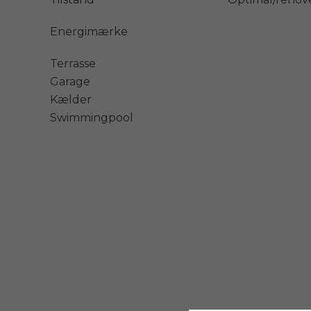
Energimærke
Terrasse
Garage
Kælder
Swimmingpool