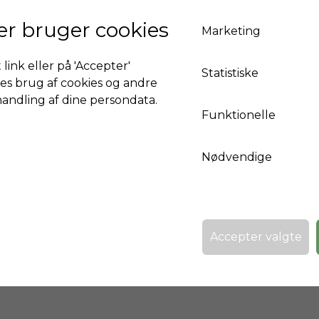
Ejendommen har en overdækket parkeringsplad
er bruger cookies
Marketing
cykelskur. Aircondition og opvarmning med 
 link eller på 'Accepter'
Statistiske
es brug af cookies og andre
handling af dine persondata.
Kort
Funktionelle
Activate functional cookies to show google maps
Nødvendige
Accepter valgte