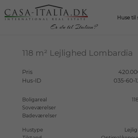
Huse til 
Er du til Italien?
118 m² Lejlighed Lombardia
Pris
420.00
Hus-ID
035-60-
Boligareal
11
Soveværelser
Badeværelser
Hustype
Lejli
Tilstand
Optimal/renov