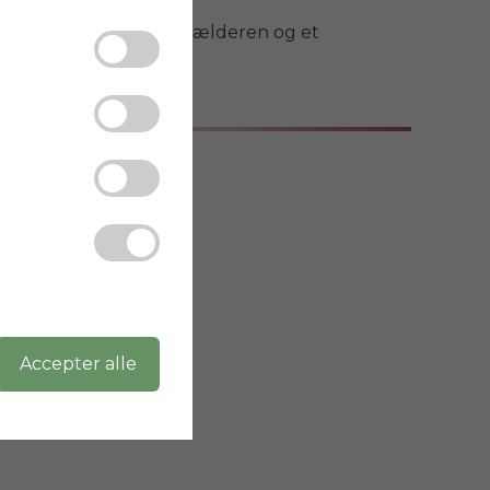
s og et vaskerum i kælderen og et 
varmepumpe.
Accepter alle