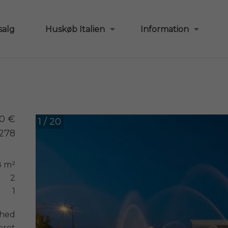
salg
Huskøb Italien
Information
0 €
1 / 20
1278
8 m²
2
1
ghed
eret