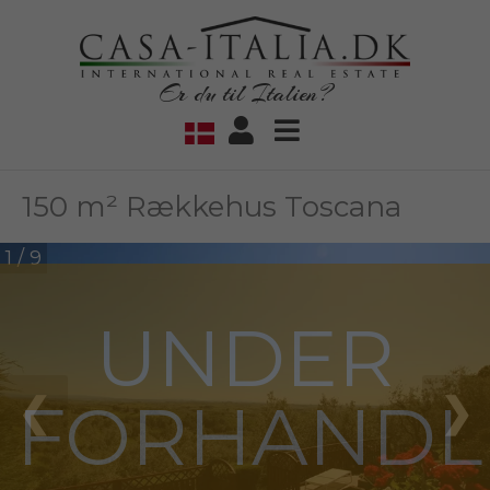
Er du til Italien?
150 m² Rækkehus Toscana
1 / 9
UNDER
FORHANDL
❮
❯