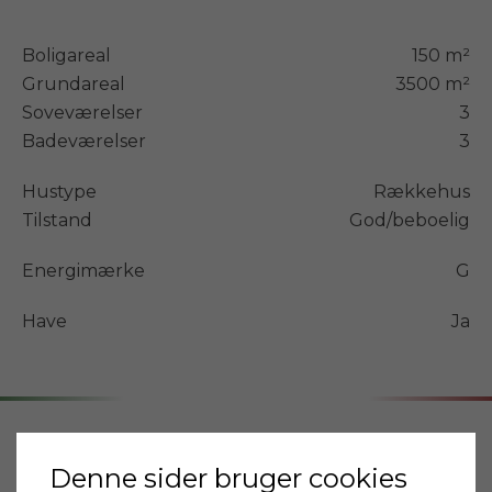
Boligareal
150 m²
Grundareal
3500 m²
Soveværelser
3
Badeværelser
3
Hustype
Rækkehus
Tilstand
God/beboelig
Energimærke
G
Have
Ja
Adresse
Denne sider bruger cookies