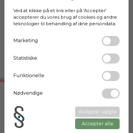
56048 Lamporecchio
Ved at klikke på et link eller på 'Accepter'
Toscana
accepterer du vores brug af cookies og andre
teknologier til behandling af dine persondata.
By info
Marketing
Wikipedia: Lamporecchio
Statistiske
Kort
Funktionelle
Activate functional cookies to show google maps
Nødvendige
Del
Accepter valgte
Accepter alle